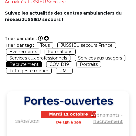
Actualités JUSSIEU Secours :
Suivez les actualités des centres ambulanciers du
réseau JUSSIEU secours !
Trier par date :
Trier par tag :
Tous
JUSSIEU secours France
Évènements
Formations
Services aux professionnels
Services aux usagers
Recrutement
COVID19
Portraits
Tuto geste métier
UMT
Évènements
-
29/09/2021
Recrutement