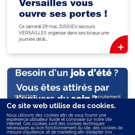
Versailles vous
ouvre ses portes !
Ce samedi 29 mai, JUSSIEU secours
VERSAILLES organise dans ses locaux une
journée dédi...
+
12/05/2021
Recrutement
Ce site web utilise des cookies.
Besoin d'un job
Nous utilisons des cookies afin de vous fournir une
expérience utilisateur fluide et conviviale sur notre site
d'été ?
internet. Ces cookies sont des cookies techniques
nécessaires au bon fonctionnement du site, des cookies de
mesure d'audience, et de marketing afin d’adapter nos