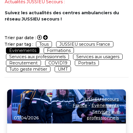
Actualités JUSSIEU Secours :
Suivez les actualités des centres ambulanciers du
réseau JUSSIEU secours !
Trier par date :
Trier par tag :
Tous
JUSSIEU secours France
Évènements
Formations
Services aux professionnels
Services aux usagers
Recrutement
COVID19
Portraits
Tuto geste métier
UMT
JUSSIEU secours
France
-
Évènements
-
Services aux
07/04/2026
professionnels