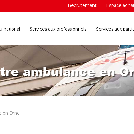
Recrutement
Espace adhé
 national
Services aux professionnels
Services aux partic
tre ambulance en O
e en Orne