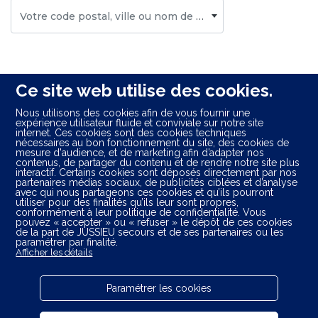
Votre code postal, ville ou nom de centre
Ce site web utilise des cookies.
Nous utilisons des cookies afin de vous fournir une
expérience utilisateur fluide et conviviale sur notre site
internet. Ces cookies sont des cookies techniques
Départements limitrophes :
nécessaires au bon fonctionnement du site, des cookies de
mesure d'audience, et de marketing afin d’adapter nos
Eure (27)
contenus, de partager du contenu et de rendre notre site plus
interactif. Certains cookies sont déposés directement par nos
Loir-et-Cher (41)
partenaires médias sociaux, de publicités ciblées et d’analyse
Loiret (45)
avec qui nous partageons ces cookies et qu’ils pourront
utiliser pour des finalités qu’ils leur sont propres,
Orne (61)
conformément à leur politique de confidentialité. Vous
Sarthe (72)
pouvez « accepter » ou « refuser » le dépôt de ces cookies
de la part de JUSSIEU secours et de ses partenaires ou les
Yvelines (78)
paramétrer par finalité.
Essonne (91)
Afficher les détails
Paramétrer les cookies