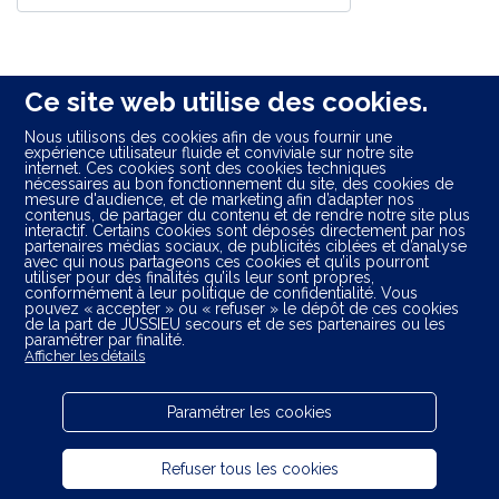
Ce site web utilise des cookies.
Nous utilisons des cookies afin de vous fournir une
expérience utilisateur fluide et conviviale sur notre site
internet. Ces cookies sont des cookies techniques
Départements limitrophes :
nécessaires au bon fonctionnement du site, des cookies de
mesure d'audience, et de marketing afin d’adapter nos
Calvados (14)
contenus, de partager du contenu et de rendre notre site plus
interactif. Certains cookies sont déposés directement par nos
Eure-et-Loir (28)
partenaires médias sociaux, de publicités ciblées et d’analyse
Oise (60)
avec qui nous partageons ces cookies et qu’ils pourront
utiliser pour des finalités qu’ils leur sont propres,
Orne (61)
conformément à leur politique de confidentialité. Vous
Seine-Maritime (76)
pouvez « accepter » ou « refuser » le dépôt de ces cookies
de la part de JUSSIEU secours et de ses partenaires ou les
Yvelines (78)
paramétrer par finalité.
Val-d'Oise (95)
Afficher les détails
Paramétrer les cookies
Plan du site
Refuser tous les cookies