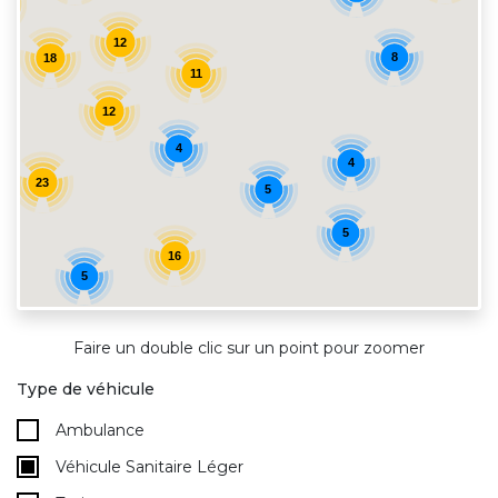
7
12
8
18
11
12
4
4
23
5
5
16
5
Faire un double clic sur un point pour zoomer
Type de véhicule
Ambulance
Véhicule Sanitaire Léger