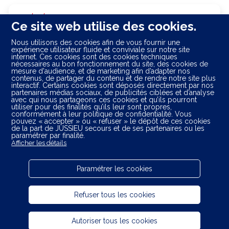
23/07/2026
Ce site web utilise des cookies.
Le rapport qui change clairement le
Nous utilisons des cookies afin de vous fournir une
regard porté sur les ambulanciers
expérience utilisateur fluide et conviviale sur notre site
internet. Ces cookies sont des cookies techniques
nécessaires au bon fonctionnement du site, des cookies de
Lire l'article
mesure d'audience, et de marketing afin d’adapter nos
contenus, de partager du contenu et de rendre notre site plus
interactif. Certains cookies sont déposés directement par nos
partenaires médias sociaux, de publicités ciblées et d’analyse
30/06/2026
avec qui nous partageons ces cookies et qu’ils pourront
utiliser pour des finalités qu’ils leur sont propres,
Le transport sanitaire est à un point
conformément à leur politique de confidentialité. Vous
pouvez « accepter » ou « refuser » le dépôt de ces cookies
de rupture. Les premiers à en subir
de la part de JUSSIEU secours et de ses partenaires ou les
les conséquences seront les
paramétrer par finalité.
Afficher les détails
patients.
Lire l'article
Paramétrer les cookies
Plan du site
Refuser tous les cookies
Mentions légales
Autoriser tous les cookies