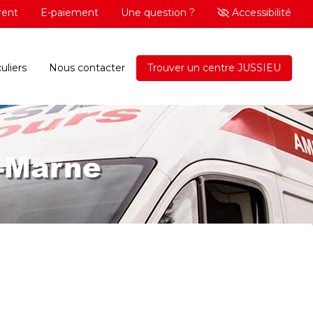
rent
E-paiement
Une question ?
Accessibilité
uliers
Nous contacter
Trouver un centre JUSSIEU
-Marne