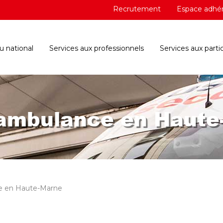
Recrutement
Espace adhé
 national
Services aux professionnels
Services aux partic
 ambulance en Haute
e en Haute-Marne