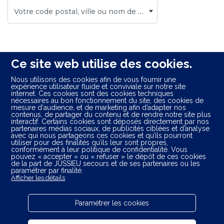
Votre code postal, ville ou nom de centre
Ce site web utilise des cookies.
Nous utilisons des cookies afin de vous fournir une
expérience utilisateur fluide et conviviale sur notre site
internet. Ces cookies sont des cookies techniques
Départements limitrophes :
nécessaires au bon fonctionnement du site, des cookies de
mesure d'audience, et de marketing afin d’adapter nos
Charente (16)
contenus, de partager du contenu et de rendre notre site plus
interactif. Certains cookies sont déposés directement par nos
Charente-Maritime (17)
partenaires médias sociaux, de publicités ciblées et d’analyse
Corrèze (19)
avec qui nous partageons ces cookies et qu’ils pourront
utiliser pour des finalités qu’ils leur sont propres,
Gironde (33)
conformément à leur politique de confidentialité. Vous
Lot (46)
pouvez « accepter » ou « refuser » le dépôt de ces cookies
de la part de JUSSIEU secours et de ses partenaires ou les
Lot-et-Garonne (47)
paramétrer par finalité.
Haute-Vienne (87)
Afficher les détails
Paramétrer les cookies